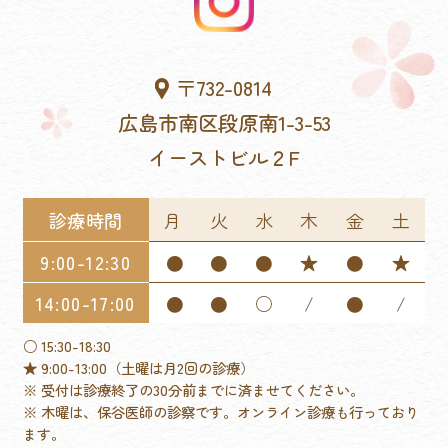
〒732-0814
広島市南区段原南1-3-53
イーストビル２F
診療時間
月
火
水
木
金
土
9:00-12:30
●
●
●
★
●
★
14:00-17:00
●
●
○
/
●
/
○ 15:30-18:30
★ 9:00-13:00（土曜は月2回の診療）
※ 受付は診療終了の30分前までに済ませてください。
※ 木曜は、保谷医師の診察です。オンライン診療も行っており
ます。