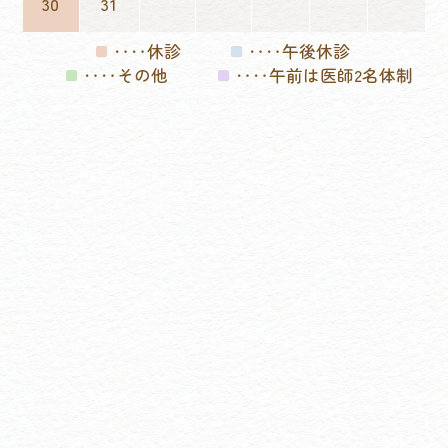
30
31
‥‥休診
‥‥午後休診
■
■
‥‥その他
‥‥午前は医師2名体制
■
■