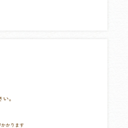
。
さい。
がかかります