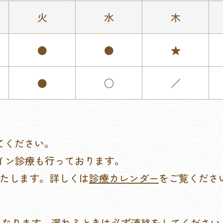
火
水
木
●
●
★
●
○
／
てください。
イン診療も行っております。
いたします。詳しくは
診療カレンダー
をご覧くださ
となります。遅れるときは必ず連絡をしてください