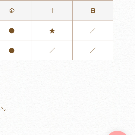
金
土
日
●
★
／
●
／
／
い。
。